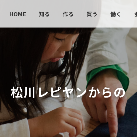
HOME
知る
作る
買う
働く
松
川
レ
ピ
ヤ
ン
か
ら
の
お
知
ら
せ