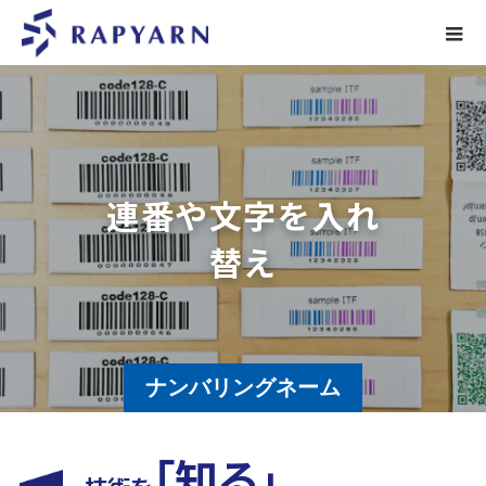
連
番
や
文
字
を
入
れ
替
え
て
織
り
上
ナンバリングネーム
「知る」