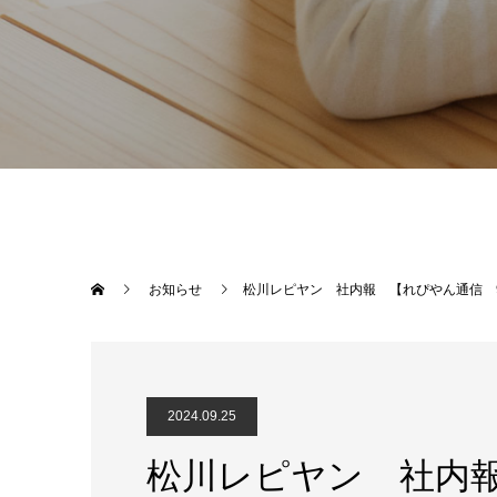
お知らせ
松川レピヤン 社内報 【れぴやん通信 
2024.09.25
松川レピヤン 社内