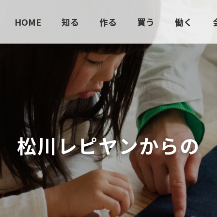
HOME
知る
作る
買う
働く
松
川
レ
ピ
ヤ
ン
か
ら
の
お
知
ら
せ