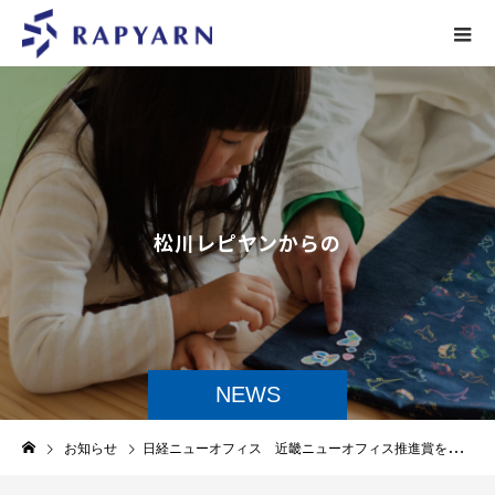
松
川
レ
ピ
ヤ
ン
か
ら
の
お
知
ら
NEWS
お知らせ
日経ニューオフィス 近畿ニューオフィス推進賞を受賞致しました