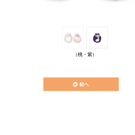
（桃・紫）
前へ