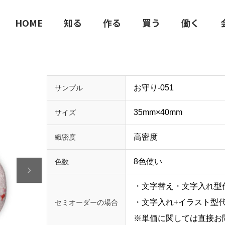
HOME
知る
作る
買う
働く
お守り-051
サンプル
35mm×40mm
サイズ
高密度
織密度
8色使い
色数

・文字替え・文字入れ型代 
・文字入れ+イラスト型代 ￥
セミオーダーの場合
※単価に関しては直接お