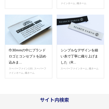
ァインネーム
,
織ネーム
巾30mmの中にブランド
シンプルなデザインを細
ロゴとコンセプトを詰め
い糸で丁寧に織り上げま
込みま...
した（R...
スーパーファイン130
,
スーパーフ
スーパーファインネーム
,
織ネーム
ァインネーム
,
織ネーム
サイト内検索