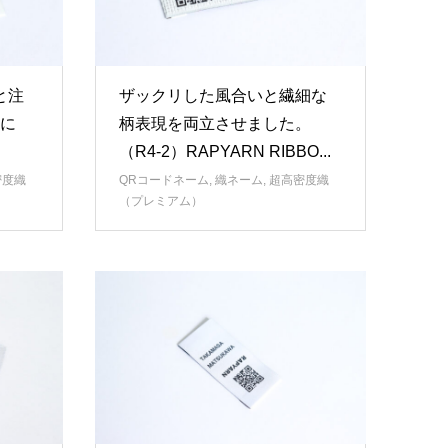
と注
ザックリした風合いと繊細な
ドに
柄表現を両立させました。
（R4-2）RAPYARN RIBBO...
密度織
QRコードネーム
,
織ネーム
,
超高密度織
（プレミアム）