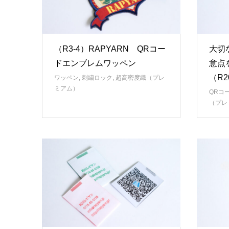
（R3-4）RAPYARN QRコー
大切
ドエンブレムワッペン
意点
（R2
ワッペン
,
刺繍ロック
,
超高密度織（プレ
ミアム）
QRコ
（プレ