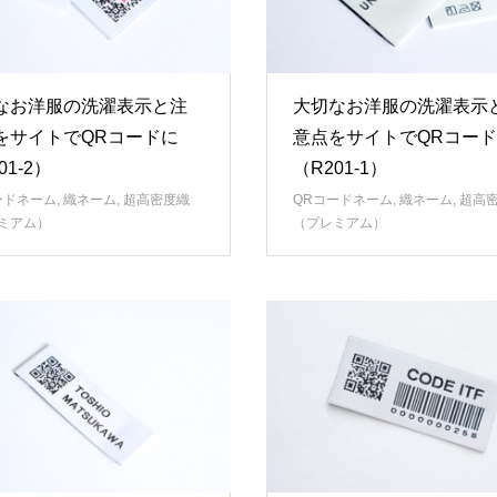
なお洋服の洗濯表示と注
大切なお洋服の洗濯表示
をサイトでQRコードに
意点をサイトでQRコー
01-2）
（R201-1）
ードネーム
,
織ネーム
,
超高密度織
QRコードネーム
,
織ネーム
,
超高
ミアム）
（プレミアム）