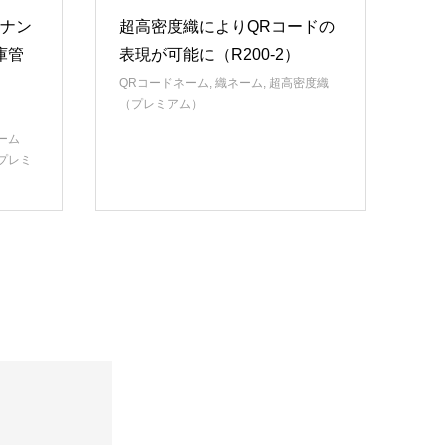
のナン
超高密度織によりQRコードの
庫管
表現が可能に（R200-2）
QRコードネーム
,
織ネーム
,
超高密度織
（プレミアム）
ーム
プレミ