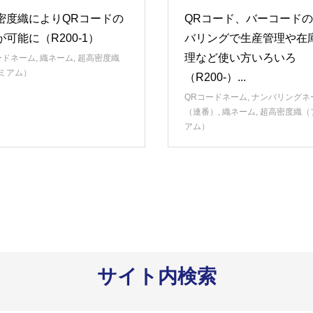
密度織によりQRコードの
QRコード、バーコード
可能に（R200-1）
バリングで生産管理や在
理など使い方いろいろ
ードネーム
,
織ネーム
,
超高密度織
ミアム）
（R200-）...
QRコードネーム
,
ナンバリングネ
（連番）
,
織ネーム
,
超高密度織（
アム）
サイト内検索