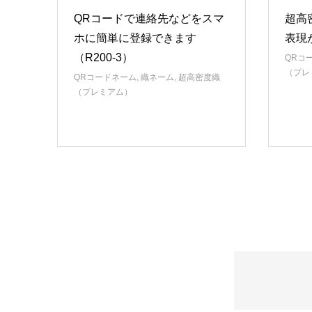
QRコードで連絡先などをスマ
超高
ホに簡単に登録できます
表現が
（R200-3）
QRコ
（プレ
QRコードネーム
,
織ネーム
,
超高密度織
（プレミアム）