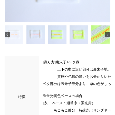
[織り方]裏朱子+ベタ織
上下の巾に近い部分は裏朱子地、真ん
質感や色味の違いをお分かりいただけ
ベタ部分は裏朱子部分より、糸の色がしっか
※蛍光黄色ベースの場合
特徴
[糸] ベース：通常糸（蛍光黄）
もこもこ部分：特殊糸（リングヤーン