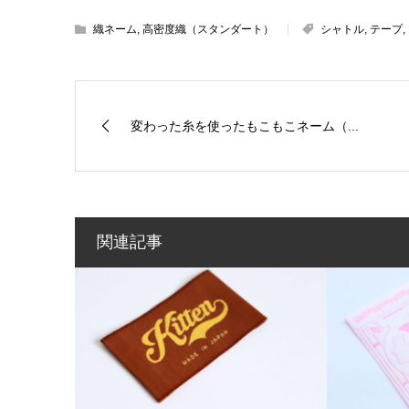
織ネーム
,
高密度織（スタンダート）
シャトル
,
テープ
,
変わった糸を使ったもこもこネーム（...
関連記事