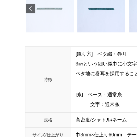
[織り方] ベタ織・巻耳
3㎜という細い織巾に小文
ベタ地に巻耳を採用するこ
特徴
[糸] ベース：通常糸
文字：通常糸
高密度/シャトル/ネーム
規格
巾3mm×仕上り60mm テ
サイズ/仕上がり