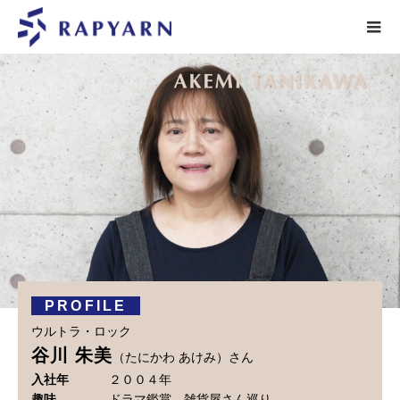
PROFILE
ウルトラ・ロック
谷川 朱美
（たにかわ あけみ）さん
入社年
２００４年
趣味
ドラマ鑑賞 雑貨屋さん巡り